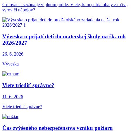
Grilovacia sezóna je v plnom prúde. Viete, kam patria obaly z mäsa,
syrov či nápojov?
Výveska o prijatí detí do materskej školy na šk. rok
2026/2027
26. 6.
2026
Výveska
Viete triediť správne?
11. 6.
2026
Viete triediť správne?
Čas zvýšeného nebezpečenstva vzniku požiaru