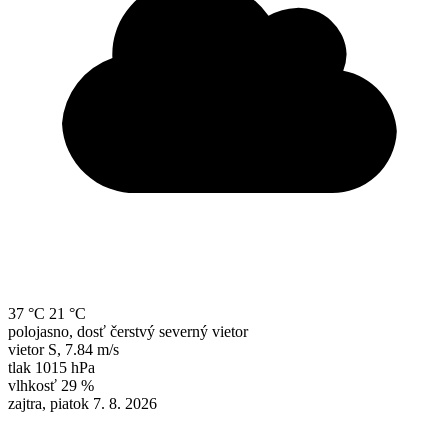
37 °C
21 °C
polojasno, dosť čerstvý severný vietor
vietor
S
,
7.84 m/s
tlak
1015 hPa
vlhkosť
29 %
zajtra, piatok 7. 8. 2026