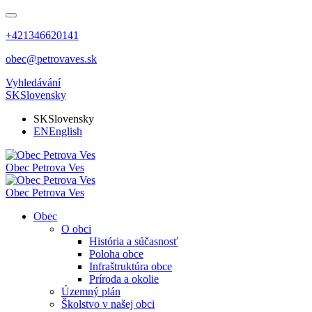
+421346620141
obec@petrovaves.sk
Vyhledávání
SK
Slovensky
SK
Slovensky
EN
English
Obec
Petrova Ves
Obec
Petrova Ves
Obec
O obci
História a súčasnosť
Poloha obce
Infraštruktúra obce
Príroda a okolie
Územný plán
Školstvo v našej obci