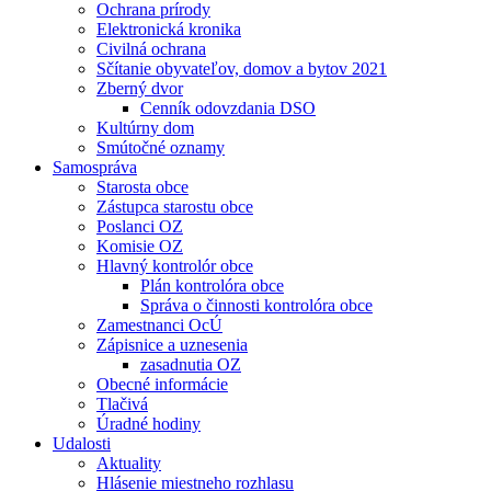
Ochrana prírody
Elektronická kronika
Civilná ochrana
Sčítanie obyvateľov, domov a bytov 2021
Zberný dvor
Cenník odovzdania DSO
Kultúrny dom
Smútočné oznamy
Samospráva
Starosta obce
Zástupca starostu obce
Poslanci OZ
Komisie OZ
Hlavný kontrolór obce
Plán kontrolóra obce
Správa o činnosti kontrolóra obce
Zamestnanci OcÚ
Zápisnice a uznesenia
zasadnutia OZ
Obecné informácie
Tlačivá
Úradné hodiny
Udalosti
Aktuality
Hlásenie miestneho rozhlasu