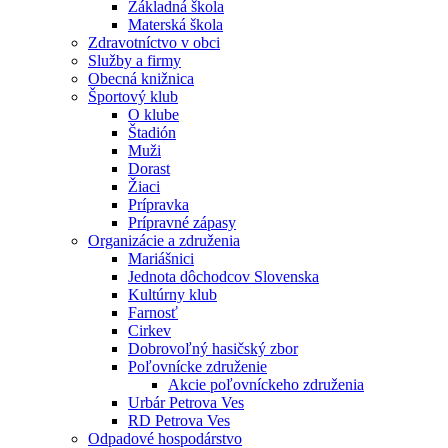
Základná škola
Materská škola
Zdravotníctvo v obci
Služby a firmy
Obecná knižnica
Športový klub
O klube
Štadión
Muži
Dorast
Žiaci
Prípravka
Prípravné zápasy
Organizácie a združenia
Mariášnici
Jednota dôchodcov Slovenska
Kultúrny klub
Farnosť
Cirkev
Dobrovoľný hasičský zbor
Poľovnícke združenie
Akcie poľovníckeho združenia
Urbár Petrova Ves
RD Petrova Ves
Odpadové hospodárstvo