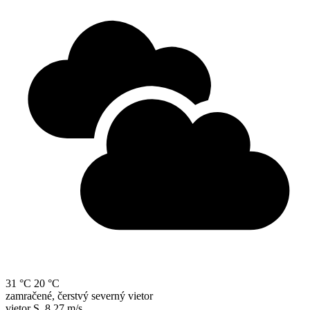
31 °C
20 °C
zamračené, čerstvý severný vietor
vietor
S
,
8.27 m/s