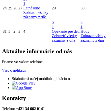
1
24
25
26
27
Letné kino
29
30
Zobraziť všetky
záznamy z dňa
5
6
1
1
31
1
2
3
4
Opekanie pre deti
Hody
Zobraziť všetky
Zobraziť všetky
záznamy z dňa
záznamy z dňa
Aktuálne informácie od nás
Priamo vo vašom telefóne
Viac o aplikácii
Stiahnite si našej mobilnů aplikáciu na
Kontakty
Telefón:
+421 34 662 0141