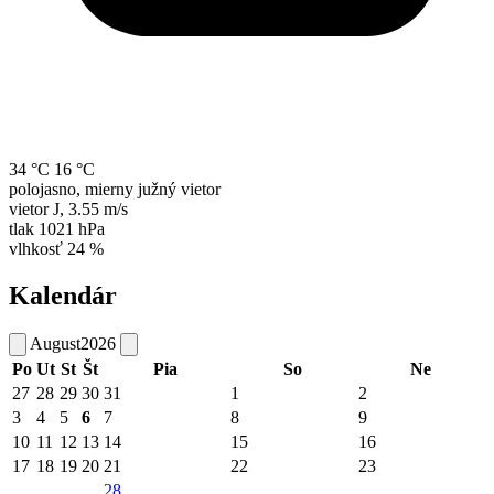
34 °C
16 °C
polojasno, mierny južný vietor
vietor
J
,
3.55 m/s
tlak
1021 hPa
vlhkosť
24 %
Kalendár
August
2026
Po
Ut
St
Št
Pia
So
Ne
27
28
29
30
31
1
2
3
4
5
6
7
8
9
10
11
12
13
14
15
16
17
18
19
20
21
22
23
28