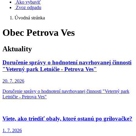
Ako vybaviť
Zvoz odpadu
Úvodná stránka
Obec Petrova Ves
Aktuality
Doručenie správy o hodnotení navrhovanej činnosti
"Veterný park Letničie - Petrova Ves"
20. 7.
2026
Doručenie správy o hodnotení navrhovanej činnosti "Veterný park
Letničie - Petrova Ves"
Viete, ako triediť obaly, ktoré ostanú po grilovačke?
1. 7.
2026