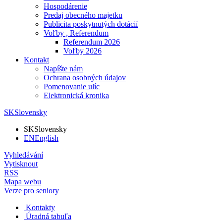
Hospodárenie
Predaj obecného majetku
Publicita poskytnutých dotácií
Voľby , Referendum
Referendum 2026
Voľby 2026
Kontakt
Napíšte nám
Ochrana osobných údajov
Pomenovanie ulíc
Elektronická kronika
SK
Slovensky
SK
Slovensky
EN
English
Vyhledávání
Vytisknout
RSS
Mapa webu
Verze pro seniory
Kontakty
Úradná tabuľa