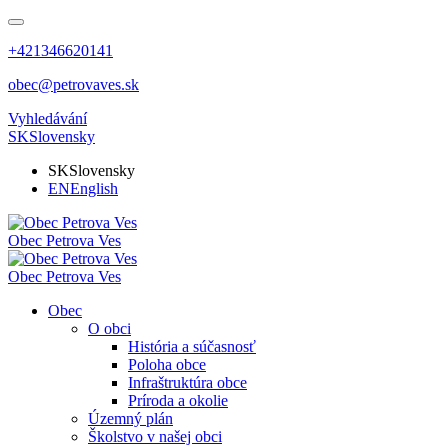
+421346620141
obec@petrovaves.sk
Vyhledávání
SK
Slovensky
SK
Slovensky
EN
English
Obec
Petrova Ves
Obec
Petrova Ves
Obec
O obci
História a súčasnosť
Poloha obce
Infraštruktúra obce
Príroda a okolie
Územný plán
Školstvo v našej obci