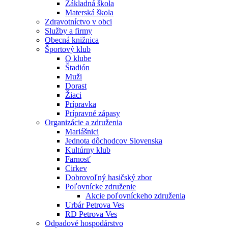
Základná škola
Materská škola
Zdravotníctvo v obci
Služby a firmy
Obecná knižnica
Športový klub
O klube
Štadión
Muži
Dorast
Žiaci
Prípravka
Prípravné zápasy
Organizácie a združenia
Mariášnici
Jednota dôchodcov Slovenska
Kultúrny klub
Farnosť
Cirkev
Dobrovoľný hasičský zbor
Poľovnícke združenie
Akcie poľovníckeho združenia
Urbár Petrova Ves
RD Petrova Ves
Odpadové hospodárstvo