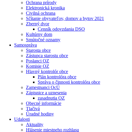
Ochrana prírody
Elektronická kronika
Civilná ochrana
Sčítanie obyvateľov, domov a bytov 2021
Zberný dvor
Cenník odovzdania DSO
Kultúrny dom
Smútočné oznamy
Samospráva
Starosta obce
Zástupca starostu obce
Poslanci OZ
Komisie OZ
Hlavný kontrolór obce
Plán kontrolóra obce
Správa o činnosti kontrolóra obce
Zamestnanci OcÚ
Zápisnice a uznesenia
zasadnutia OZ
Obecné informácie
Tlačivá
Úradné hodiny
Udalosti
Aktuality
Hlásenie miestneho rozhlasu