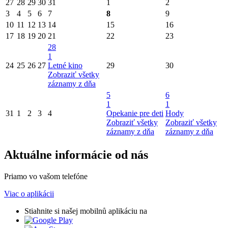
27
28
29
30
31
1
2
3
4
5
6
7
8
9
10
11
12
13
14
15
16
17
18
19
20
21
22
23
28
1
24
25
26
27
Letné kino
29
30
Zobraziť všetky
záznamy z dňa
5
6
1
1
31
1
2
3
4
Opekanie pre deti
Hody
Zobraziť všetky
Zobraziť všetky
záznamy z dňa
záznamy z dňa
Aktuálne informácie od nás
Priamo vo vašom telefóne
Viac o aplikácii
Stiahnite si našej mobilnů aplikáciu na