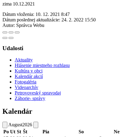
zima 10.12.2021
Dátum vloženia:
10. 12. 2021 8:47
Dátum poslednej aktualizácie:
24. 2. 2022 15:50
Autor:
Správca Webu
Udalosti
Aktuality
Hlásenie miestneho rozhlasu
Kultúra v obci
Kalendár akcií
Fotogaléria
Videoarchív
Petrovoveský spravodaj
Záhorie- správy
Kalendár
August
2026
Po
Ut
St
Št
Pia
So
Ne