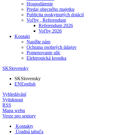
Hospodárenie
Predaj obecného majetku
Publicita poskytnutých dotácií
Voľby , Referendum
Referendum 2026
Voľby 2026
Kontakt
Napíšte nám
Ochrana osobných údajov
Pomenovanie ulíc
Elektronická kronika
SK
Slovensky
SK
Slovensky
EN
English
Vyhledávání
Vytisknout
RSS
Mapa webu
Verze pro seniory
Kontakty
Úradná tabuľa