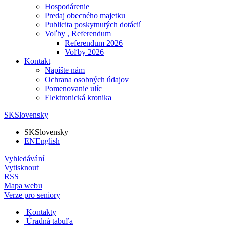
Hospodárenie
Predaj obecného majetku
Publicita poskytnutých dotácií
Voľby , Referendum
Referendum 2026
Voľby 2026
Kontakt
Napíšte nám
Ochrana osobných údajov
Pomenovanie ulíc
Elektronická kronika
SK
Slovensky
SK
Slovensky
EN
English
Vyhledávání
Vytisknout
RSS
Mapa webu
Verze pro seniory
Kontakty
Úradná tabuľa