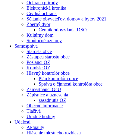
Ochrana prírody
Elektronická kronika
Civilná ochrana
Sčítanie obyvateľov, domov a bytov 2021
Zberný dvor
Cenník odovzdania DSO
Kultúrny dom
Smútočné oznamy
Samospráva
Starosta obce
Zástupca starostu obce
Poslanci OZ
Komisie OZ
Hlavný kontrolór obce
Plán kontrolóra obce
Správa o činnosti kontrolóra obce
Zamestnanci OcÚ
Zápisnice a uznesenia
zasadnutia OZ
Obecné informácie
Tlačivá
Úradné hodiny
Udalosti
Aktuality
Hlásenie miestneho rozhlasu