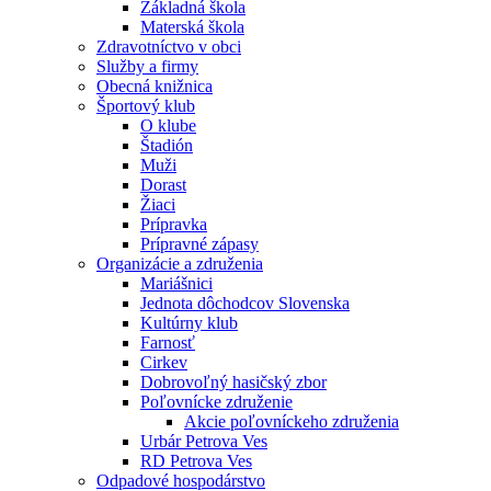
Základná škola
Materská škola
Zdravotníctvo v obci
Služby a firmy
Obecná knižnica
Športový klub
O klube
Štadión
Muži
Dorast
Žiaci
Prípravka
Prípravné zápasy
Organizácie a združenia
Mariášnici
Jednota dôchodcov Slovenska
Kultúrny klub
Farnosť
Cirkev
Dobrovoľný hasičský zbor
Poľovnícke združenie
Akcie poľovníckeho združenia
Urbár Petrova Ves
RD Petrova Ves
Odpadové hospodárstvo