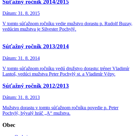
Súťažný ročník 2014/2015
Dátum:
31. 8. 2015
V tomto súťažnom ročníku vedie mužstvo dorastu p. Rudolf Buzay,
vedúcim mužstva je Silvester Pochylý.
Súťažný ročník 2013/2014
Dátum:
31. 8. 2014
V tomto súťažnom ročníku vedú družstvo dorastu: tréner Vladimír
Lantoš, vedúci mužstva Peter Pochylý st. a Vladimír Vépy.
Súťažný ročník 2012/2013
Dátum:
31. 8. 2013
Mužstvo dorastu v tomto súťažnom ročníku povedie p. Peter
Pochylý, bývalý hráč „A“ mužstva.
Obec