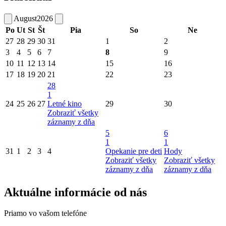
August
2026
Po
Ut
St
Št
Pia
So
Ne
27
28
29
30
31
1
2
3
4
5
6
7
8
9
10
11
12
13
14
15
16
17
18
19
20
21
22
23
28
1
24
25
26
27
Letné kino
29
30
Zobraziť všetky
záznamy z dňa
5
6
1
1
31
1
2
3
4
Opekanie pre deti
Hody
Zobraziť všetky
Zobraziť všetky
záznamy z dňa
záznamy z dňa
Aktuálne informácie od nás
Priamo vo vašom telefóne