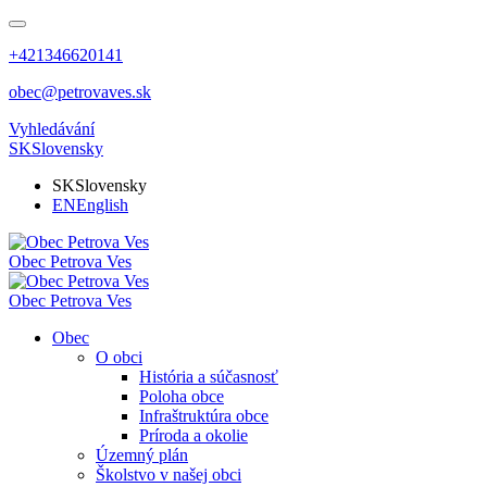
+421346620141
obec@petrovaves.sk
Vyhledávání
SK
Slovensky
SK
Slovensky
EN
English
Obec
Petrova Ves
Obec
Petrova Ves
Obec
O obci
História a súčasnosť
Poloha obce
Infraštruktúra obce
Príroda a okolie
Územný plán
Školstvo v našej obci