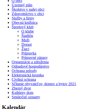
O obci
Územný plán
Školstvo v našej obci
Zdravotníctvo v obci
Služby a firmy
Obecná knižnica
Športový klub
O klube
Štadión
Muži
Dorast
Žiaci
Prípravka
Prípravné zápasy
Organizácie a združenia
Odpadové hospodárstvo
Ochrana prírody
Elektronická kronika
Civilná ochrana
Sčítanie obyvateľov, domov a bytov 2021
Zberný dvor
Kultúrny dom
Smútočné oznamy
Kalendár