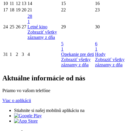
10
11
12
13
14
15
16
17
18
19
20
21
22
23
28
1
24
25
26
27
Letné kino
29
30
Zobraziť všetky
záznamy z dňa
5
6
1
1
31
1
2
3
4
Opekanie pre deti
Hody
Zobraziť všetky
Zobraziť všetky
záznamy z dňa
záznamy z dňa
Aktuálne informácie od nás
Priamo vo vašom telefóne
Viac o aplikácii
Stiahnite si našej mobilnů aplikáciu na