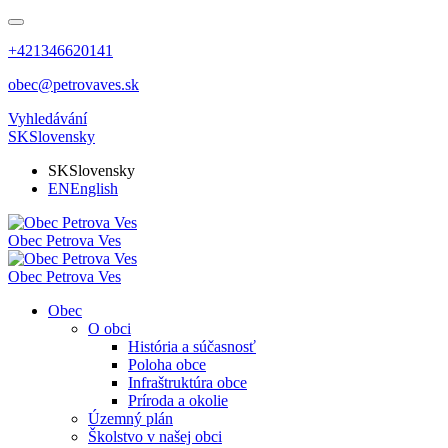
+421346620141
obec@petrovaves.sk
Vyhledávání
SK
Slovensky
SK
Slovensky
EN
English
Obec
Petrova Ves
Obec
Petrova Ves
Obec
O obci
História a súčasnosť
Poloha obce
Infraštruktúra obce
Príroda a okolie
Územný plán
Školstvo v našej obci