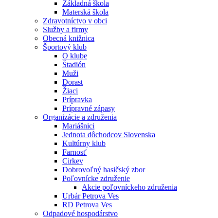
Základná škola
Materská škola
Zdravotníctvo v obci
Služby a firmy
Obecná knižnica
Športový klub
O klube
Štadión
Muži
Dorast
Žiaci
Prípravka
Prípravné zápasy
Organizácie a združenia
Mariášnici
Jednota dôchodcov Slovenska
Kultúrny klub
Farnosť
Cirkev
Dobrovoľný hasičský zbor
Poľovnícke združenie
Akcie poľovníckeho združenia
Urbár Petrova Ves
RD Petrova Ves
Odpadové hospodárstvo