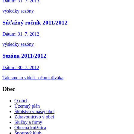
Dátum:
31. 7. 2013
výsledky sezóny
Súťažný ročník 2011/2012
Dátum:
31. 7. 2012
výsledky sezóny
Sezóna 2011/2012
Dátum:
30. 7. 2012
Tak sme to videli...očami diváka
Obec
O obci
Územný plán
Školstvo v našej obci
Zdravotníctvo v obci
Služby a firmy
Obecná knižnica
Športový klub