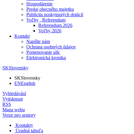
Hospodárenie
Predaj obecného majetku
Publicita poskytnutých dotácií
Voľby , Referendum
Referendum 2026
Voľby 2026
Kontakt
Napíšte nám
Ochrana osobných údajov
Pomenovanie ulíc
Elektronická kronika
SK
Slovensky
SK
Slovensky
EN
English
Vyhledávání
Vytisknout
RSS
Mapa webu
Verze pro seniory
Kontakty
Úradná tabuľa