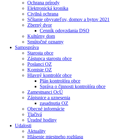
Ochrana prírody
Elektronická kronika
Civilná ochrana
Sčítanie obyvateľov, domov a bytov 2021
Zberný dvor
Cenník odovzdania DSO
Kultúrny dom
Smútočné oznamy
Samospráva
Starosta obce
Zástupca starostu obce
Poslanci OZ
Komisie OZ
Hlavný kontrolór obce
Plán kontrolóra obce
Správa o činnosti kontrolóra obce
Zamestnanci OcÚ
Zápisnice a uznesenia
zasadnutia OZ
Obecné informácie
Tlačivá
Úradné hodiny
Udalosti
Aktuality
Hlásenie miestneho rozhlasu