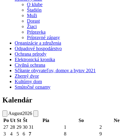
O klube
Štadión
Muži
Dorast
Žiaci
Prípravka
Prípravné zápasy
Organizácie a združenia
Odpadové hospodárstvo
Ochrana prírody
Elektronická kronika
Civilná ochrana
Sčítanie obyvateľov, domov a bytov 2021
Zberný dvor
Kultúrny dom
Smútočné oznamy
Kalendár
August
2026
Po
Ut
St
Št
Pia
So
Ne
27
28
29
30
31
1
2
3
4
5
6
7
8
9