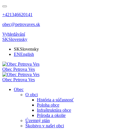
+421346620141
obec@petrovaves.sk
Vyhledávání
SK
Slovensky
SK
Slovensky
EN
English
Obec
Petrova Ves
Obec
Petrova Ves
Obec
O obci
História a súčasnosť
Poloha obce
Infraštruktúra obce
Príroda a okolie
Územný plán
Školstvo v našej obci