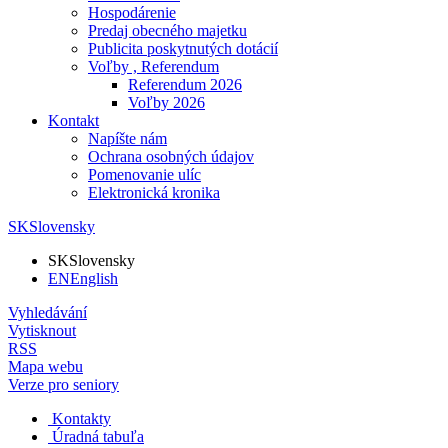
Hospodárenie
Predaj obecného majetku
Publicita poskytnutých dotácií
Voľby , Referendum
Referendum 2026
Voľby 2026
Kontakt
Napíšte nám
Ochrana osobných údajov
Pomenovanie ulíc
Elektronická kronika
SK
Slovensky
SK
Slovensky
EN
English
Vyhledávání
Vytisknout
RSS
Mapa webu
Verze pro seniory
Kontakty
Úradná tabuľa