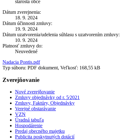
starosta obce
Dátum zverejnenia:
18. 9. 2024
Dátum účinnosti zmluvy:
19. 9. 2024
Dátum uzatvorenia/udelenia súhlasu s uzatvorením zmluvy:
10. 9. 2024
Platnosť zmluvy do:
Neuvedené
Nadacia Pontis.pdf
Typ súboru: PDF dokument, Veľkosť: 168,55 kB
Zverejňovanie
Nové zverejňovanie
Zmluvy objednávky od r. 5⁄2021
Zmluvy, Faktúry, Objednávky
Verejné obstarávanie
VZN
Úradná tabuľa
Hospodárenie
Predaj obecného majetku
Publicita poskytnutých dotácií