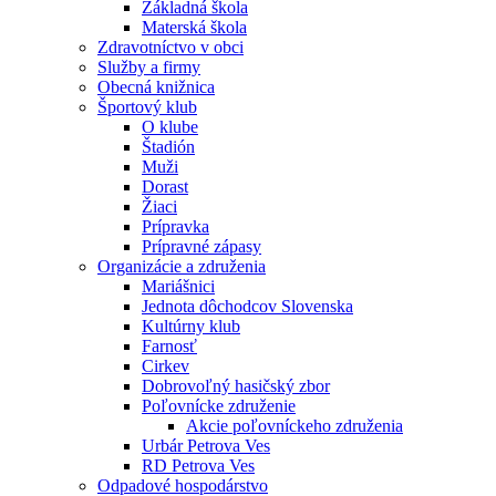
Základná škola
Materská škola
Zdravotníctvo v obci
Služby a firmy
Obecná knižnica
Športový klub
O klube
Štadión
Muži
Dorast
Žiaci
Prípravka
Prípravné zápasy
Organizácie a združenia
Mariášnici
Jednota dôchodcov Slovenska
Kultúrny klub
Farnosť
Cirkev
Dobrovoľný hasičský zbor
Poľovnícke združenie
Akcie poľovníckeho združenia
Urbár Petrova Ves
RD Petrova Ves
Odpadové hospodárstvo