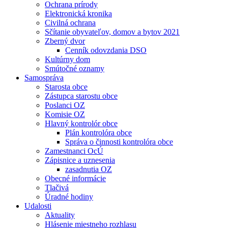
Ochrana prírody
Elektronická kronika
Civilná ochrana
Sčítanie obyvateľov, domov a bytov 2021
Zberný dvor
Cenník odovzdania DSO
Kultúrny dom
Smútočné oznamy
Samospráva
Starosta obce
Zástupca starostu obce
Poslanci OZ
Komisie OZ
Hlavný kontrolór obce
Plán kontrolóra obce
Správa o činnosti kontrolóra obce
Zamestnanci OcÚ
Zápisnice a uznesenia
zasadnutia OZ
Obecné informácie
Tlačivá
Úradné hodiny
Udalosti
Aktuality
Hlásenie miestneho rozhlasu