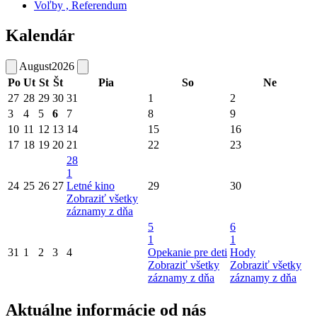
Voľby , Referendum
Kalendár
August
2026
Po
Ut
St
Št
Pia
So
Ne
27
28
29
30
31
1
2
3
4
5
6
7
8
9
10
11
12
13
14
15
16
17
18
19
20
21
22
23
28
1
24
25
26
27
Letné kino
29
30
Zobraziť všetky
záznamy z dňa
5
6
1
1
31
1
2
3
4
Opekanie pre deti
Hody
Zobraziť všetky
Zobraziť všetky
záznamy z dňa
záznamy z dňa
Aktuálne informácie od nás