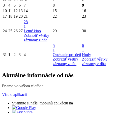
3
4
5
6
7
8
9
10
11
12
13
14
15
16
17
18
19
20
21
22
23
28
1
24
25
26
27
Letné kino
29
30
Zobraziť všetky
záznamy z dňa
5
6
1
1
31
1
2
3
4
Opekanie pre deti
Hody
Zobraziť všetky
Zobraziť všetky
záznamy z dňa
záznamy z dňa
Aktuálne informácie od nás
Priamo vo vašom telefóne
Viac o aplikácii
Stiahnite si našej mobilnů aplikáciu na