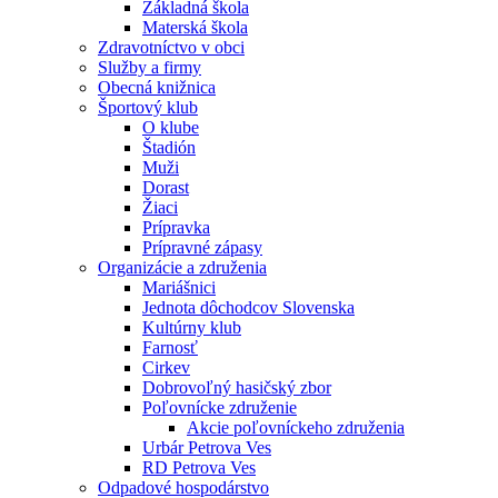
Základná škola
Materská škola
Zdravotníctvo v obci
Služby a firmy
Obecná knižnica
Športový klub
O klube
Štadión
Muži
Dorast
Žiaci
Prípravka
Prípravné zápasy
Organizácie a združenia
Mariášnici
Jednota dôchodcov Slovenska
Kultúrny klub
Farnosť
Cirkev
Dobrovoľný hasičský zbor
Poľovnícke združenie
Akcie poľovníckeho združenia
Urbár Petrova Ves
RD Petrova Ves
Odpadové hospodárstvo