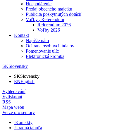
Hospodárenie
Predaj obecného majetku
Publicita poskytnutých dotácií
Voľby , Referendum
Referendum 2026
Voľby 2026
Kontakt
Napíšte nám
Ochrana osobných údajov
Pomenovanie ulíc
Elektronická kronika
SK
Slovensky
SK
Slovensky
EN
English
Vyhledávání
Vytisknout
RSS
Mapa webu
Verze pro seniory
Kontakty
Úradná tabuľa