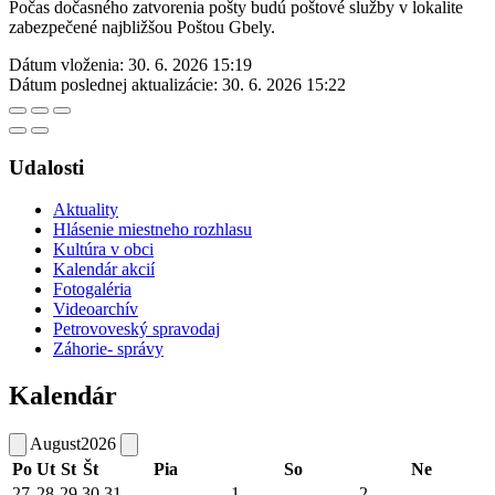
Počas dočasného zatvorenia pošty budú poštové služby v lokalite
zabezpečené najbližšou Poštou Gbely.
Dátum vloženia:
30. 6. 2026 15:19
Dátum poslednej aktualizácie:
30. 6. 2026 15:22
Udalosti
Aktuality
Hlásenie miestneho rozhlasu
Kultúra v obci
Kalendár akcií
Fotogaléria
Videoarchív
Petrovoveský spravodaj
Záhorie- správy
Kalendár
August
2026
Po
Ut
St
Št
Pia
So
Ne
27
28
29
30
31
1
2