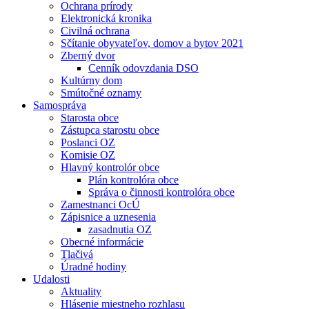
Ochrana prírody
Elektronická kronika
Civilná ochrana
Sčítanie obyvateľov, domov a bytov 2021
Zberný dvor
Cenník odovzdania DSO
Kultúrny dom
Smútočné oznamy
Samospráva
Starosta obce
Zástupca starostu obce
Poslanci OZ
Komisie OZ
Hlavný kontrolór obce
Plán kontrolóra obce
Správa o činnosti kontrolóra obce
Zamestnanci OcÚ
Zápisnice a uznesenia
zasadnutia OZ
Obecné informácie
Tlačivá
Úradné hodiny
Udalosti
Aktuality
Hlásenie miestneho rozhlasu