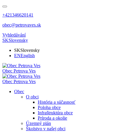
+421346620141
obec@petrovaves.sk
Vyhledávání
SK
Slovensky
SK
Slovensky
EN
English
Obec
Petrova Ves
Obec
Petrova Ves
Obec
O obci
História a súčasnosť
Poloha obce
Infraštruktúra obce
Príroda a okolie
Územný plán
Školstvo v našej obci