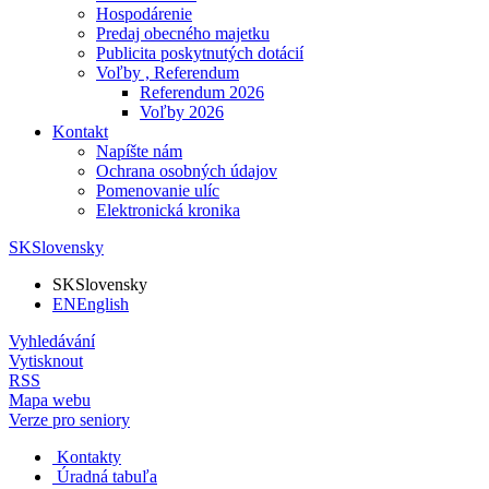
Hospodárenie
Predaj obecného majetku
Publicita poskytnutých dotácií
Voľby , Referendum
Referendum 2026
Voľby 2026
Kontakt
Napíšte nám
Ochrana osobných údajov
Pomenovanie ulíc
Elektronická kronika
SK
Slovensky
SK
Slovensky
EN
English
Vyhledávání
Vytisknout
RSS
Mapa webu
Verze pro seniory
Kontakty
Úradná tabuľa