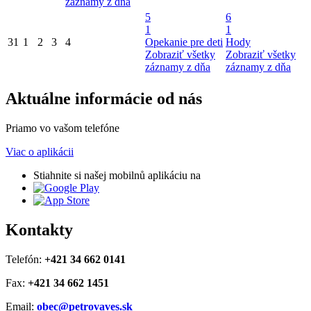
záznamy z dňa
5
6
1
1
31
1
2
3
4
Opekanie pre deti
Hody
Zobraziť všetky
Zobraziť všetky
záznamy z dňa
záznamy z dňa
Aktuálne informácie od nás
Priamo vo vašom telefóne
Viac o aplikácii
Stiahnite si našej mobilnů aplikáciu na
Kontakty
Telefón:
+421 34 662 0141
Fax:
+421 34 662 1451
Email:
obec@petrovaves.sk