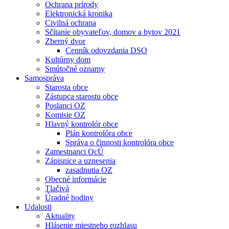
Ochrana prírody
Elektronická kronika
Civilná ochrana
Sčítanie obyvateľov, domov a bytov 2021
Zberný dvor
Cenník odovzdania DSO
Kultúrny dom
Smútočné oznamy
Samospráva
Starosta obce
Zástupca starostu obce
Poslanci OZ
Komisie OZ
Hlavný kontrolór obce
Plán kontrolóra obce
Správa o činnosti kontrolóra obce
Zamestnanci OcÚ
Zápisnice a uznesenia
zasadnutia OZ
Obecné informácie
Tlačivá
Úradné hodiny
Udalosti
Aktuality
Hlásenie miestneho rozhlasu