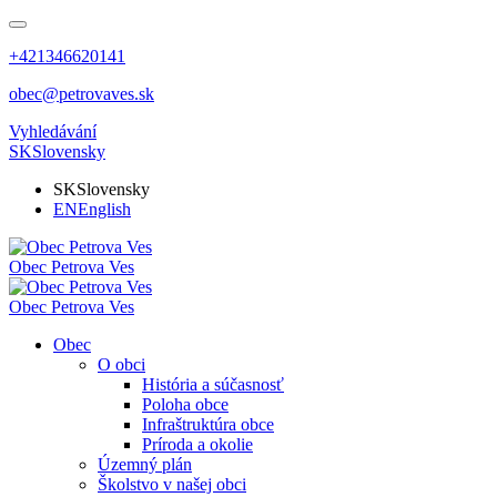
+421346620141
obec@petrovaves.sk
Vyhledávání
SK
Slovensky
SK
Slovensky
EN
English
Obec
Petrova Ves
Obec
Petrova Ves
Obec
O obci
História a súčasnosť
Poloha obce
Infraštruktúra obce
Príroda a okolie
Územný plán
Školstvo v našej obci