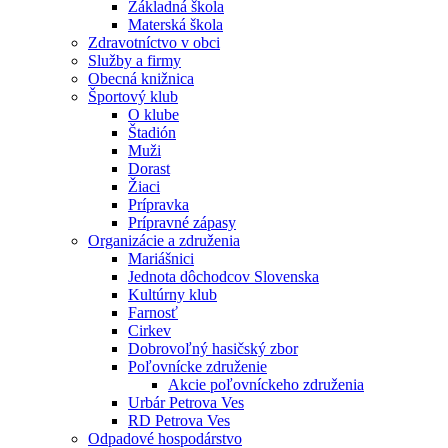
Základná škola
Materská škola
Zdravotníctvo v obci
Služby a firmy
Obecná knižnica
Športový klub
O klube
Štadión
Muži
Dorast
Žiaci
Prípravka
Prípravné zápasy
Organizácie a združenia
Mariášnici
Jednota dôchodcov Slovenska
Kultúrny klub
Farnosť
Cirkev
Dobrovoľný hasičský zbor
Poľovnícke združenie
Akcie poľovníckeho združenia
Urbár Petrova Ves
RD Petrova Ves
Odpadové hospodárstvo