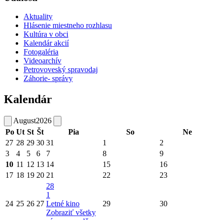
Aktuality
Hlásenie miestneho rozhlasu
Kultúra v obci
Kalendár akcií
Fotogaléria
Videoarchív
Petrovoveský spravodaj
Záhorie- správy
Kalendár
August
2026
Po
Ut
St
Št
Pia
So
Ne
27
28
29
30
31
1
2
3
4
5
6
7
8
9
10
11
12
13
14
15
16
17
18
19
20
21
22
23
28
1
24
25
26
27
Letné kino
29
30
Zobraziť všetky