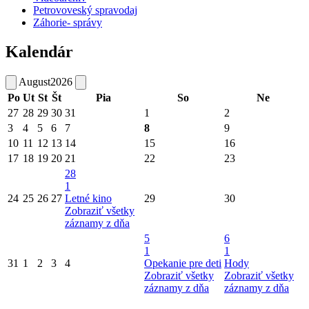
Petrovoveský spravodaj
Záhorie- správy
Kalendár
August
2026
Po
Ut
St
Št
Pia
So
Ne
27
28
29
30
31
1
2
3
4
5
6
7
8
9
10
11
12
13
14
15
16
17
18
19
20
21
22
23
28
1
24
25
26
27
Letné kino
29
30
Zobraziť všetky
záznamy z dňa
5
6
1
1
31
1
2
3
4
Opekanie pre deti
Hody
Zobraziť všetky
Zobraziť všetky
záznamy z dňa
záznamy z dňa