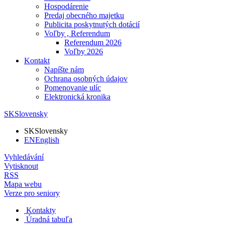
Hospodárenie
Predaj obecného majetku
Publicita poskytnutých dotácií
Voľby , Referendum
Referendum 2026
Voľby 2026
Kontakt
Napíšte nám
Ochrana osobných údajov
Pomenovanie ulíc
Elektronická kronika
SK
Slovensky
SK
Slovensky
EN
English
Vyhledávání
Vytisknout
RSS
Mapa webu
Verze pro seniory
Kontakty
Úradná tabuľa