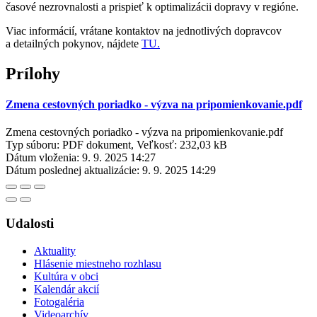
časové nezrovnalosti a prispieť k optimalizácii dopravy v regióne.
Viac informácií, vrátane kontaktov na jednotlivých dopravcov
a detailných pokynov, nájdete
TU.
Prílohy
Zmena cestovných poriadko - výzva na pripomienkovanie.pdf
Zmena cestovných poriadko - výzva na pripomienkovanie.pdf
Typ súboru: PDF dokument, Veľkosť: 232,03 kB
Dátum vloženia:
9. 9. 2025 14:27
Dátum poslednej aktualizácie:
9. 9. 2025 14:29
Udalosti
Aktuality
Hlásenie miestneho rozhlasu
Kultúra v obci
Kalendár akcií
Fotogaléria
Videoarchív