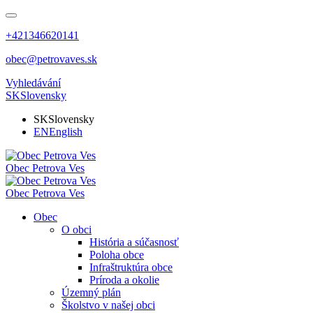
+421346620141
obec@petrovaves.sk
Vyhledávání
SK
Slovensky
SK
Slovensky
EN
English
Obec
Petrova Ves
Obec
Petrova Ves
Obec
O obci
História a súčasnosť
Poloha obce
Infraštruktúra obce
Príroda a okolie
Územný plán
Školstvo v našej obci