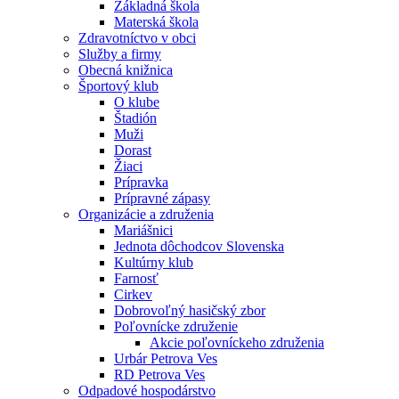
Základná škola
Materská škola
Zdravotníctvo v obci
Služby a firmy
Obecná knižnica
Športový klub
O klube
Štadión
Muži
Dorast
Žiaci
Prípravka
Prípravné zápasy
Organizácie a združenia
Mariášnici
Jednota dôchodcov Slovenska
Kultúrny klub
Farnosť
Cirkev
Dobrovoľný hasičský zbor
Poľovnícke združenie
Akcie poľovníckeho združenia
Urbár Petrova Ves
RD Petrova Ves
Odpadové hospodárstvo