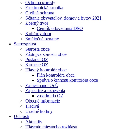
Ochrana prírody
Elektronická kronika
Civilná ochrana
Sčítanie obyvateľov, domov a bytov 2021
Zberný dvor
Cenník odovzdania DSO
Kultúrny dom
Smútočné oznamy
Samospráva
Starosta obce
Zástupca starostu obce
Poslanci OZ
Komisie OZ
Hlavný kontrolór obce
Plán kontrolóra obce
Správa o činnosti kontrolóra obce
Zamestnanci OcÚ
Zápisnice a uznesenia
zasadnutia OZ
Obecné informácie
Tlačivá
Úradné hodiny
Udalosti
Aktuality
Hlásenie miestneho rozhlasu