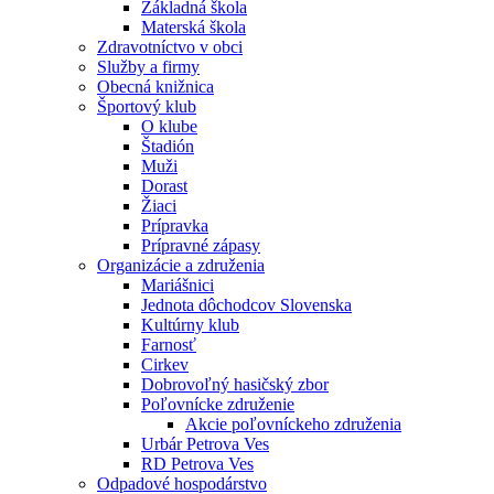
Základná škola
Materská škola
Zdravotníctvo v obci
Služby a firmy
Obecná knižnica
Športový klub
O klube
Štadión
Muži
Dorast
Žiaci
Prípravka
Prípravné zápasy
Organizácie a združenia
Mariášnici
Jednota dôchodcov Slovenska
Kultúrny klub
Farnosť
Cirkev
Dobrovoľný hasičský zbor
Poľovnícke združenie
Akcie poľovníckeho združenia
Urbár Petrova Ves
RD Petrova Ves
Odpadové hospodárstvo