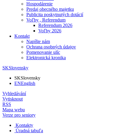
Hospodárenie
Predaj obecného majetku
Publicita poskytnutých dotácií
Voľby , Referendum
Referendum 2026
Voľby 2026
Kontakt
Napíšte nám
Ochrana osobných údajov
Pomenovanie ulíc
Elektronická kronika
SK
Slovensky
SK
Slovensky
EN
English
Vyhledávání
Vytisknout
RSS
Mapa webu
Verze pro seniory
Kontakty
Úradná tabuľa