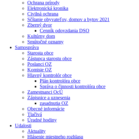
Ochrana prírody
Elektronická kronika
Civilná ochrana
Sčítanie obyvateľov, domov a bytov 2021
Zberný dvor
Cenník odovzdania DSO
Kultúrny dom
Smútočné oznamy
Samospráva
Starosta obce
Zástupca starostu obce
Poslanci OZ
Komisie OZ
Hlavný kontrolór obce
Plán kontrolóra obce
Správa o činnosti kontrolóra obce
Zamestnanci OcÚ
Zápisnice a uznesenia
zasadnutia OZ
Obecné informácie
Tlačivá
Úradné hodiny
Udalosti
Aktuality
Hlásenie miestneho rozhlasu