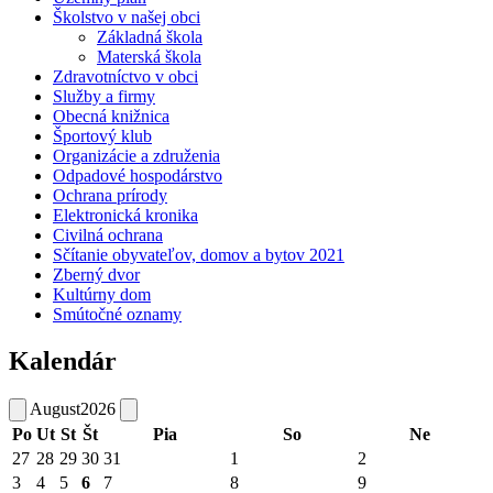
Školstvo v našej obci
Základná škola
Materská škola
Zdravotníctvo v obci
Služby a firmy
Obecná knižnica
Športový klub
Organizácie a združenia
Odpadové hospodárstvo
Ochrana prírody
Elektronická kronika
Civilná ochrana
Sčítanie obyvateľov, domov a bytov 2021
Zberný dvor
Kultúrny dom
Smútočné oznamy
Kalendár
August
2026
Po
Ut
St
Št
Pia
So
Ne
27
28
29
30
31
1
2
3
4
5
6
7
8
9