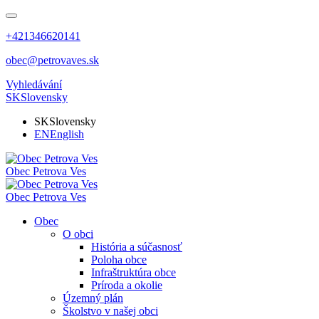
+421346620141
obec@petrovaves.sk
Vyhledávání
SK
Slovensky
SK
Slovensky
EN
English
Obec
Petrova Ves
Obec
Petrova Ves
Obec
O obci
História a súčasnosť
Poloha obce
Infraštruktúra obce
Príroda a okolie
Územný plán
Školstvo v našej obci