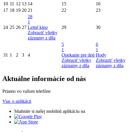
10
11
12
13
14
15
16
17
18
19
20
21
22
23
28
1
24
25
26
27
Letné kino
29
30
Zobraziť všetky
záznamy z dňa
5
6
1
1
31
1
2
3
4
Opekanie pre deti
Hody
Zobraziť všetky
Zobraziť všetky
záznamy z dňa
záznamy z dňa
Aktuálne informácie od nás
Priamo vo vašom telefóne
Viac o aplikácii
Stiahnite si našej mobilnů aplikáciu na