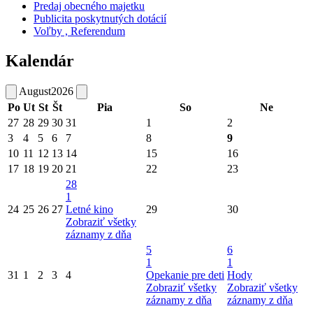
Predaj obecného majetku
Publicita poskytnutých dotácií
Voľby , Referendum
Kalendár
August
2026
Po
Ut
St
Št
Pia
So
Ne
27
28
29
30
31
1
2
3
4
5
6
7
8
9
10
11
12
13
14
15
16
17
18
19
20
21
22
23
28
1
24
25
26
27
Letné kino
29
30
Zobraziť všetky
záznamy z dňa
5
6
1
1
31
1
2
3
4
Opekanie pre deti
Hody
Zobraziť všetky
Zobraziť všetky
záznamy z dňa
záznamy z dňa