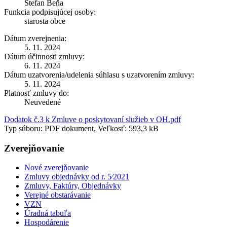
Štefan Beňa
Funkcia podpisujúcej osoby:
starosta obce
Dátum zverejnenia:
5. 11. 2024
Dátum účinnosti zmluvy:
6. 11. 2024
Dátum uzatvorenia/udelenia súhlasu s uzatvorením zmluvy:
5. 11. 2024
Platnosť zmluvy do:
Neuvedené
Dodatok č.3 k Zmluve o poskytovaní služieb v OH.pdf
Typ súboru: PDF dokument, Veľkosť: 593,3 kB
Zverejňovanie
Nové zverejňovanie
Zmluvy objednávky od r. 5⁄2021
Zmluvy, Faktúry, Objednávky
Verejné obstarávanie
VZN
Úradná tabuľa
Hospodárenie