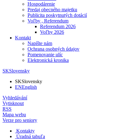
Hospodárenie
Predaj obecného majetku
Publicita poskytnutých dotácií
Voľby , Referendum
Referendum 2026
Voľby 2026
Kontakt
Napíšte nám
Ochrana osobných údajov
Pomenovanie ulíc
Elektronická kronika
SK
Slovensky
SK
Slovensky
EN
English
Vyhledávání
Vytisknout
RSS
Mapa webu
Verze pro seniory
Kontakty
Úradná tabuľa