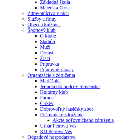
Základná škola
Materská škola
Zdravotníctvo v obci
Služby a firmy
Obecná knižnica
Športový klub
O klube
Štadión
Muži
Dorast
Žiaci
Prípravka
Prípravné zápasy
Organizácie a združenia
Mariášnici
Jednota dôchodcov Slovenska
Kultúrny klub
Farnosť
Cirkev
Dobrovoľný hasičský zbor
Poľovnícke združenie
Akcie poľovníckeho združenia
Urbár Petrova Ves
RD Petrova Ves
Odpadové hospodárstvo