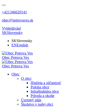
+421346620141
obec@petrovaves.sk
Vyhledávání
SK
Slovensky
SK
Slovensky
EN
English
Obec
Petrova Ves
Obec
Petrova Ves
Obec
O obci
História a súčasnosť
Poloha obce
Infraštruktúra obce
Príroda a okolie
Územný plán
Školstvo v našej obci