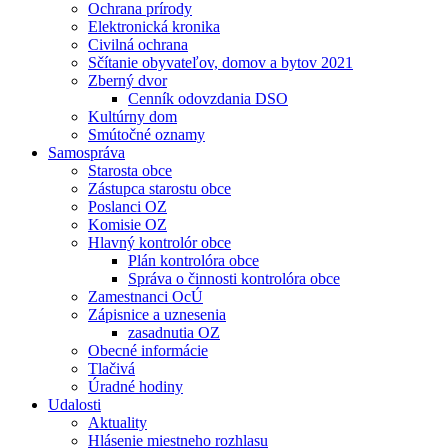
Ochrana prírody
Elektronická kronika
Civilná ochrana
Sčítanie obyvateľov, domov a bytov 2021
Zberný dvor
Cenník odovzdania DSO
Kultúrny dom
Smútočné oznamy
Samospráva
Starosta obce
Zástupca starostu obce
Poslanci OZ
Komisie OZ
Hlavný kontrolór obce
Plán kontrolóra obce
Správa o činnosti kontrolóra obce
Zamestnanci OcÚ
Zápisnice a uznesenia
zasadnutia OZ
Obecné informácie
Tlačivá
Úradné hodiny
Udalosti
Aktuality
Hlásenie miestneho rozhlasu